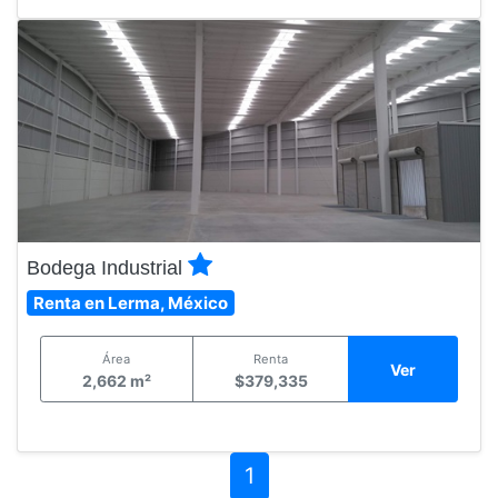
Bodega Industrial
Renta en Lerma, México
Área
Renta
Ver
2,662 m²
$379,335
1