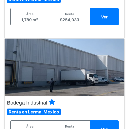
Área
Renta
Ver
1,789 m²
$254,933
Bodega Industrial
Renta en Lerma, México
Área
Renta