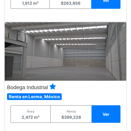
Ver
1,912 m²
$263,856
Bodega Industrial
Renta en Lerma, México
Área
Renta
Ver
2,472 m²
$399,228