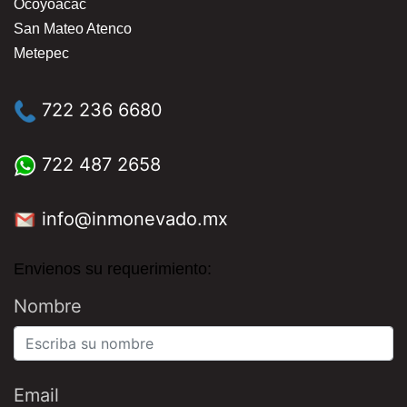
Ocoyoacac
San Mateo Atenco
Metepec
722 236 6680
722 487 2658
info@inmonevado.mx
Envienos su requerimiento:
Nombre
Email